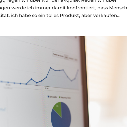
gt, regen wir über Kundenakquise. Reden wir über
ungen werde ich immer damit konfrontiert, dass Mensc
tat: ich habe so ein tolles Produkt, aber verkaufen...