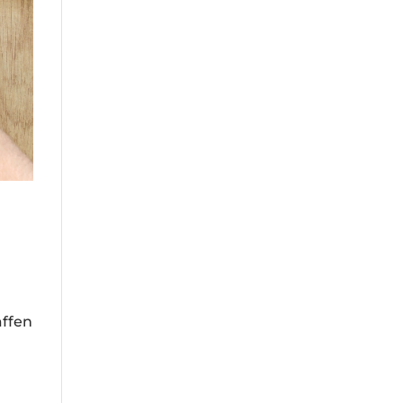
affen
n