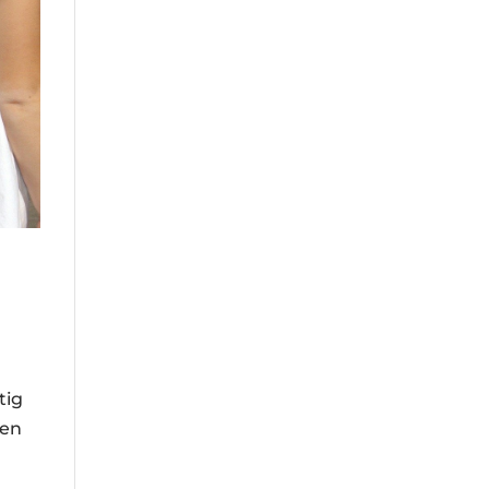
tig
hen